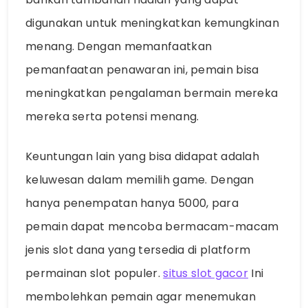
digunakan untuk meningkatkan kemungkinan
menang. Dengan memanfaatkan
pemanfaatan penawaran ini, pemain bisa
meningkatkan pengalaman bermain mereka
mereka serta potensi menang.
Keuntungan lain yang bisa didapat adalah
keluwesan dalam memilih game. Dengan
hanya penempatan hanya 5000, para
pemain dapat mencoba bermacam-macam
jenis slot dana yang tersedia di platform
permainan slot populer.
situs slot gacor
Ini
membolehkan pemain agar menemukan