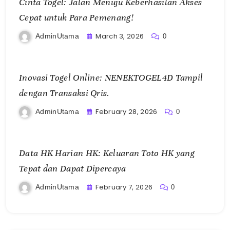
Cinta Togel: Jalan Menuju Keberhasilan Akses
Cepat untuk Para Pemenang!
March 3, 2026
AdminUtama
0
Inovasi Togel Online: NENEKTOGEL4D Tampil
dengan Transaksi Qris.
February 28, 2026
AdminUtama
0
Data HK Harian HK: Keluaran Toto HK yang
Tepat dan Dapat Dipercaya
February 7, 2026
AdminUtama
0