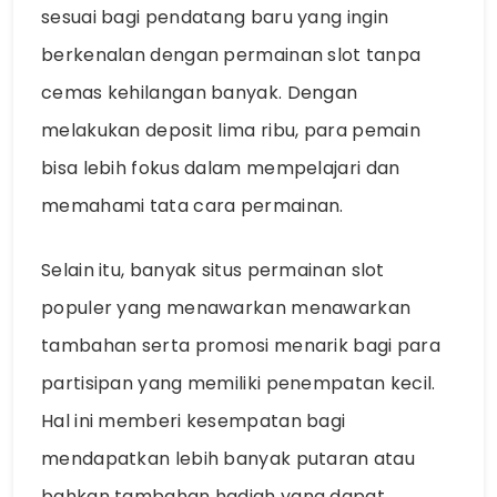
sesuai bagi pendatang baru yang ingin
berkenalan dengan permainan slot tanpa
cemas kehilangan banyak. Dengan
melakukan deposit lima ribu, para pemain
bisa lebih fokus dalam mempelajari dan
memahami tata cara permainan.
Selain itu, banyak situs permainan slot
populer yang menawarkan menawarkan
tambahan serta promosi menarik bagi para
partisipan yang memiliki penempatan kecil.
Hal ini memberi kesempatan bagi
mendapatkan lebih banyak putaran atau
bahkan tambahan hadiah yang dapat