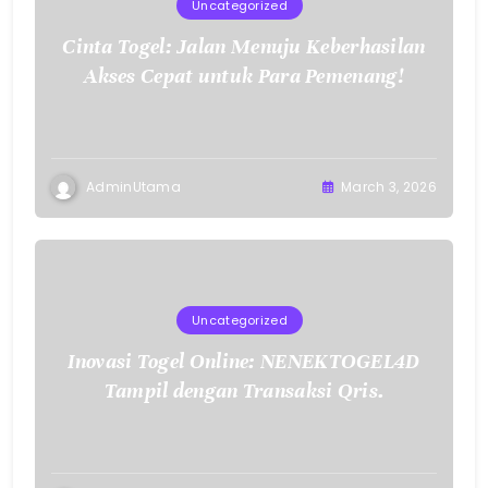
Uncategorized
Cinta Togel: Jalan Menuju Keberhasilan
Akses Cepat untuk Para Pemenang!
AdminUtama
March 3, 2026
Uncategorized
Inovasi Togel Online: NENEKTOGEL4D
Tampil dengan Transaksi Qris.