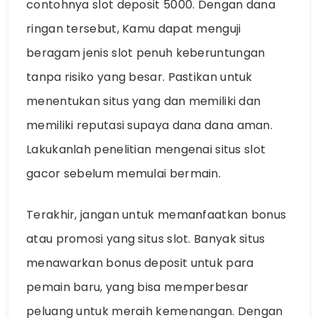
contohnya slot deposit 5000. Dengan dana
ringan tersebut, Kamu dapat menguji
beragam jenis slot penuh keberuntungan
tanpa risiko yang besar. Pastikan untuk
menentukan situs yang dan memiliki dan
memiliki reputasi supaya dana dana aman.
Lakukanlah penelitian mengenai situs slot
gacor sebelum memulai bermain.
Terakhir, jangan untuk memanfaatkan bonus
atau promosi yang situs slot. Banyak situs
menawarkan bonus deposit untuk para
pemain baru, yang bisa memperbesar
peluang untuk meraih kemenangan. Dengan