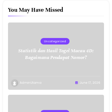
You May Have Missed
Uncategorized
Statistik dan Hasil Togel Macau 4D:
Bagaimana Pendapat Nomor?
AdminUtama
June 17, 2026