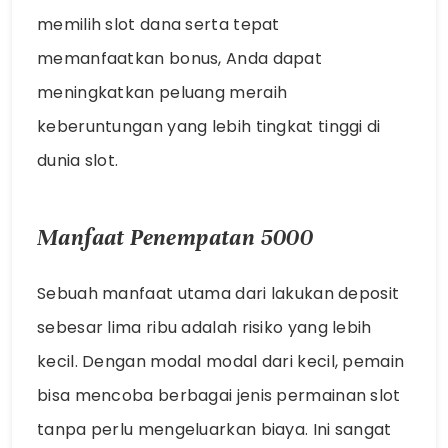
memilih slot dana serta tepat
memanfaatkan bonus, Anda dapat
meningkatkan peluang meraih
keberuntungan yang lebih tingkat tinggi di
dunia slot.
Manfaat Penempatan 5000
Sebuah manfaat utama dari lakukan deposit
sebesar lima ribu adalah risiko yang lebih
kecil. Dengan modal modal dari kecil, pemain
bisa mencoba berbagai jenis permainan slot
tanpa perlu mengeluarkan biaya. Ini sangat