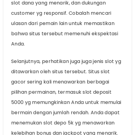
slot dana yang menarik, dan dukungan
customer yg responsif. Cobalah mencari
ulasan dari pemain lain untuk memastikan
bahwa situs tersebut memenuhi ekspektasi
Anda.
Selanjutnya, perhatikan juga juga jenis slot yg
ditawarkan oleh situs tersebut. Situs slot
gacor sering kali menawarkan berbagai
pilihan permainan, termasuk slot deposit
5000 yg memungkinkan Anda untuk memulai
bermain dengan jumlah rendah. Anda dapat
menemukan slot depo 5k yg menawarkan
kelebihan bonus dan jackpot yang menarik.