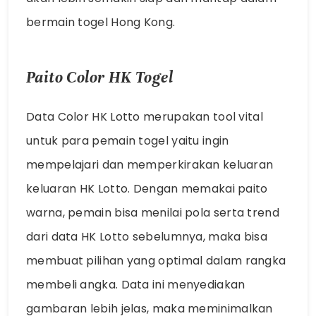
bermain togel Hong Kong.
Paito Color HK Togel
Data Color HK Lotto merupakan tool vital
untuk para pemain togel yaitu ingin
mempelajari dan memperkirakan keluaran
keluaran HK Lotto. Dengan memakai paito
warna, pemain bisa menilai pola serta trend
dari data HK Lotto sebelumnya, maka bisa
membuat pilihan yang optimal dalam rangka
membeli angka. Data ini menyediakan
gambaran lebih jelas, maka meminimalkan