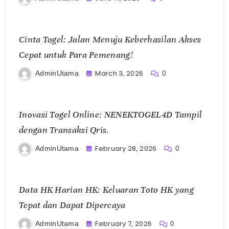
Cinta Togel: Jalan Menuju Keberhasilan Akses
Cepat untuk Para Pemenang!
March 3, 2026
AdminUtama
0
Inovasi Togel Online: NENEKTOGEL4D Tampil
dengan Transaksi Qris.
February 28, 2026
AdminUtama
0
Data HK Harian HK: Keluaran Toto HK yang
Tepat dan Dapat Dipercaya
February 7, 2026
AdminUtama
0