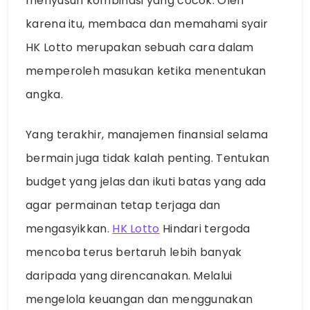
menyusun kombinasi yang cocok. Oleh
karena itu, membaca dan memahami syair
HK Lotto merupakan sebuah cara dalam
memperoleh masukan ketika menentukan
angka.
Yang terakhir, manajemen finansial selama
bermain juga tidak kalah penting. Tentukan
budget yang jelas dan ikuti batas yang ada
agar permainan tetap terjaga dan
mengasyikkan.
HK Lotto
Hindari tergoda
mencoba terus bertaruh lebih banyak
daripada yang direncanakan. Melalui
mengelola keuangan dan menggunakan