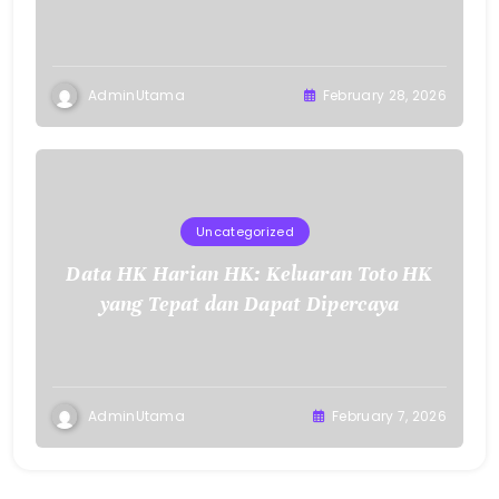
AdminUtama
February 28, 2026
Uncategorized
Data HK Harian HK: Keluaran Toto HK
yang Tepat dan Dapat Dipercaya
AdminUtama
February 7, 2026