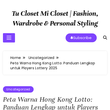
Skip
to
Tu Closet Mi Closet | Fashion,
content
Wardrobe & Personal Styling
Subscribe
Home
Uncategorized
Peta Warna Hong Kong Lotto: Panduan Lengkap
untuk Players Lottery 2025
Uncategorized
Peta Warna Hong Kong Lotto:
Panduan Lengkap untuk Players