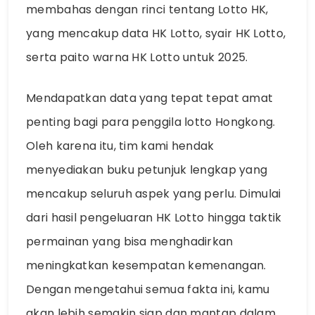
membahas dengan rinci tentang Lotto HK,
yang mencakup data HK Lotto, syair HK Lotto,
serta paito warna HK Lotto untuk 2025.
Mendapatkan data yang tepat tepat amat
penting bagi para penggila lotto Hongkong.
Oleh karena itu, tim kami hendak
menyediakan buku petunjuk lengkap yang
mencakup seluruh aspek yang perlu. Dimulai
dari hasil pengeluaran HK Lotto hingga taktik
permainan yang bisa menghadirkan
meningkatkan kesempatan kemenangan.
Dengan mengetahui semua fakta ini, kamu
akan lebih semakin siap dan mantap dalam