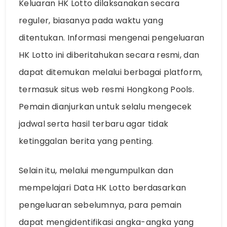
Keluaran HK Lotto dilaksanakan secara
reguler, biasanya pada waktu yang
ditentukan. Informasi mengenai pengeluaran
HK Lotto ini diberitahukan secara resmi, dan
dapat ditemukan melalui berbagai platform,
termasuk situs web resmi Hongkong Pools.
Pemain dianjurkan untuk selalu mengecek
jadwal serta hasil terbaru agar tidak
ketinggalan berita yang penting.
Selain itu, melalui mengumpulkan dan
mempelajari Data HK Lotto berdasarkan
pengeluaran sebelumnya, para pemain
dapat mengidentifikasi angka-angka yang