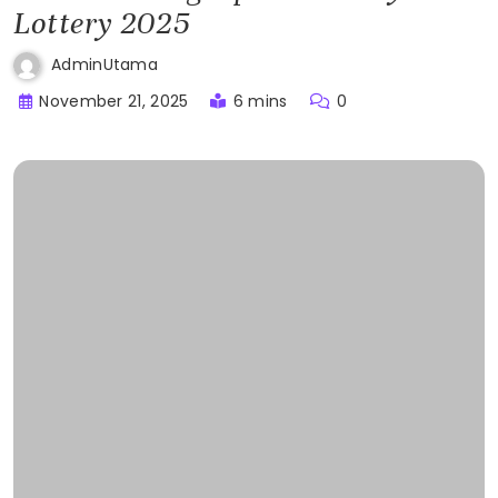
Lottery 2025
AdminUtama
November 21, 2025
6 mins
0