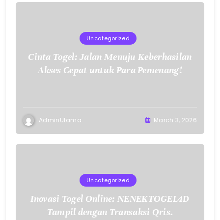
Uncategorized
Cinta Togel: Jalan Menuju Keberhasilan
Akses Cepat untuk Para Pemenang!
AdminUtama
March 3, 2026
Uncategorized
Inovasi Togel Online: NENEKTOGEL4D
Tampil dengan Transaksi Qris.