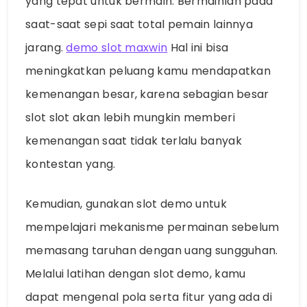
yang tepat untuk bermain. Bermainlah pada
saat-saat sepi saat total pemain lainnya
jarang.
demo slot maxwin
Hal ini bisa
meningkatkan peluang kamu mendapatkan
kemenangan besar, karena sebagian besar
slot slot akan lebih mungkin memberi
kemenangan saat tidak terlalu banyak
kontestan yang.
Kemudian, gunakan slot demo untuk
mempelajari mekanisme permainan sebelum
memasang taruhan dengan uang sungguhan.
Melalui latihan dengan slot demo, kamu
dapat mengenal pola serta fitur yang ada di