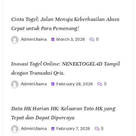
Cinta Togel: Jalan Menuju Keberhasilan Akses
Cepat untuk Para Pemenang!
March 3, 2026
AdminUtama
0
Inovasi Togel Online: NENEKTOGEL4D Tampil
dengan Transaksi Qris.
February 28, 2026
AdminUtama
0
Data HK Harian HK: Keluaran Toto HK yang
Tepat dan Dapat Dipercaya
February 7, 2026
AdminUtama
0