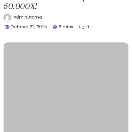
50.000X!
AdminUtama
October 22, 2025
6 mins
0