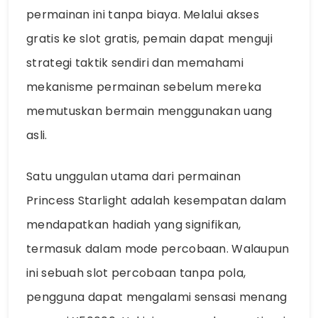
permainan ini tanpa biaya. Melalui akses
gratis ke slot gratis, pemain dapat menguji
strategi taktik sendiri dan memahami
mekanisme permainan sebelum mereka
memutuskan bermain menggunakan uang
asli.
Satu unggulan utama dari permainan
Princess Starlight adalah kesempatan dalam
mendapatkan hadiah yang signifikan,
termasuk dalam mode percobaan. Walaupun
ini sebuah slot percobaan tanpa pola,
pengguna dapat mengalami sensasi menang