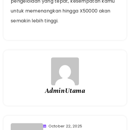
pengelolaan yang tepat, kesempatan kamu
untuk memenangkan hingga X50000 akan
semakin lebih tinggi.
AdminUtama
October 22, 2025