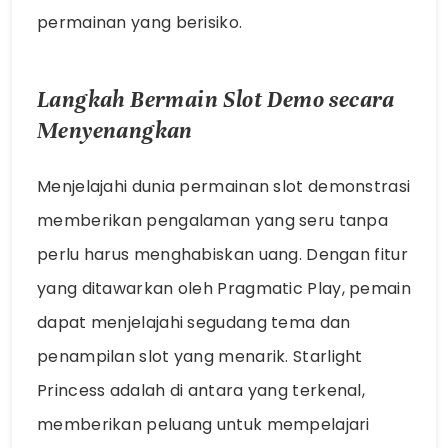
permainan yang berisiko.
Langkah Bermain Slot Demo secara
Menyenangkan
Menjelajahi dunia permainan slot demonstrasi
memberikan pengalaman yang seru tanpa
perlu harus menghabiskan uang. Dengan fitur
yang ditawarkan oleh Pragmatic Play, pemain
dapat menjelajahi segudang tema dan
penampilan slot yang menarik. Starlight
Princess adalah di antara yang terkenal,
memberikan peluang untuk mempelajari