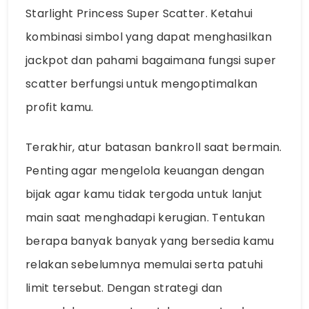
Starlight Princess Super Scatter. Ketahui
kombinasi simbol yang dapat menghasilkan
jackpot dan pahami bagaimana fungsi super
scatter berfungsi untuk mengoptimalkan
profit kamu.
Terakhir, atur batasan bankroll saat bermain.
Penting agar mengelola keuangan dengan
bijak agar kamu tidak tergoda untuk lanjut
main saat menghadapi kerugian. Tentukan
berapa banyak banyak yang bersedia kamu
relakan sebelumnya memulai serta patuhi
limit tersebut. Dengan strategi dan