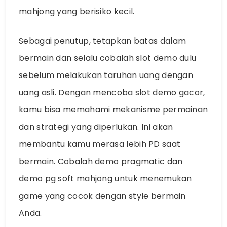
mahjong yang berisiko kecil.
Sebagai penutup, tetapkan batas dalam
bermain dan selalu cobalah slot demo dulu
sebelum melakukan taruhan uang dengan
uang asli. Dengan mencoba slot demo gacor,
kamu bisa memahami mekanisme permainan
dan strategi yang diperlukan. Ini akan
membantu kamu merasa lebih PD saat
bermain. Cobalah demo pragmatic dan
demo pg soft mahjong untuk menemukan
game yang cocok dengan style bermain
Anda.