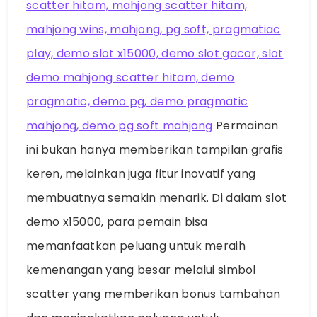
scatter hitam, mahjong scatter hitam,
mahjong wins, mahjong, pg soft, pragmatiac
play, demo slot x15000, demo slot gacor, slot
demo mahjong scatter hitam, demo
pragmatic, demo pg, demo pragmatic
mahjong, demo pg soft mahjong
Permainan
ini bukan hanya memberikan tampilan grafis
keren, melainkan juga fitur inovatif yang
membuatnya semakin menarik. Di dalam slot
demo x15000, para pemain bisa
memanfaatkan peluang untuk meraih
kemenangan yang besar melalui simbol
scatter yang memberikan bonus tambahan