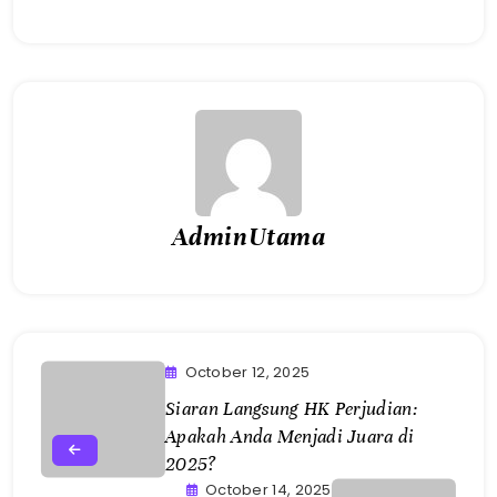
AdminUtama
October 12, 2025
Siaran Langsung HK Perjudian:
Apakah Anda Menjadi Juara di
2025?
October 14, 2025