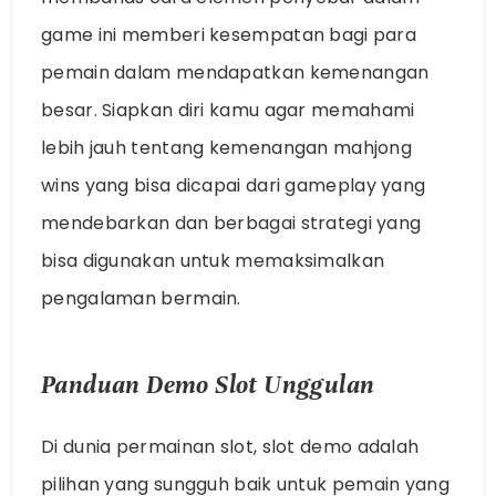
game ini memberi kesempatan bagi para
pemain dalam mendapatkan kemenangan
besar. Siapkan diri kamu agar memahami
lebih jauh tentang kemenangan mahjong
wins yang bisa dicapai dari gameplay yang
mendebarkan dan berbagai strategi yang
bisa digunakan untuk memaksimalkan
pengalaman bermain.
Panduan Demo Slot Unggulan
Di dunia permainan slot, slot demo adalah
pilihan yang sungguh baik untuk pemain yang