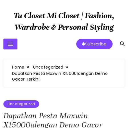
Skip
to
Tu Closet Mi Closet | Fashion,
content
Wardrobe & Personal Styling
Subscribe
Home
Uncategorized
Dapatkan Pesta Maxwin X15000|dengan Demo
Gacor Terkini
Uncategorized
Dapatkan Pesta Maxwin
X15000|dengan Demo Gacor