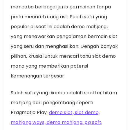
mencoba berbagai jenis permainan tanpa
perlu menaruh uang asli. Salah satu yang
populer di saat ini adalah demo mahjong,
yang menawarkan pengalaman bermain slot
yang seru dan menghasilkan. Dengan banyak
pilihan, krusial untuk mencari tahu slot demo
mana yang memberikan potensi
kemenangan terbesar.
Salah satu yang dicoba adalah scatter hitam
mahjong dari pengembang seperti
Pragmatic Play.
demo slot, slot demo,
mahjong ways, demo mahjong, pg soft,